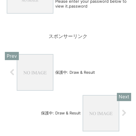
Please enter your password below to
view it.password
スポンサーリンク
保護中: Draw & Result
保護中: Draw & Result