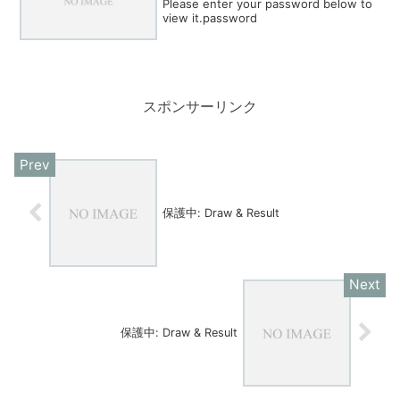
Please enter your password below to
view it.password
スポンサーリンク
保護中: Draw & Result
保護中: Draw & Result