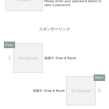
Please enter your password below to
view it.password
スポンサーリンク
保護中: Draw & Result
保護中: Draw & Result