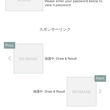
Please enter your password below to
view it.password
スポンサーリンク
保護中: Draw & Result
保護中: Draw & Result