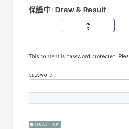
保護中: Draw & Result
X
This content is password protected. Plea
password
組み合わせ共有