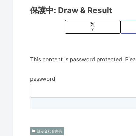
保護中: Draw & Result
X
This content is password protected. Plea
password
組み合わせ共有