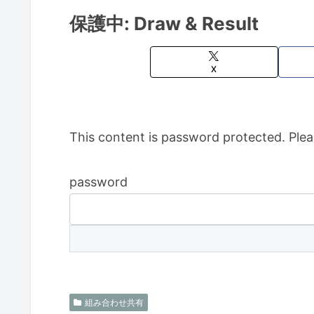
保護中: Draw & Result
X
This content is password protected. Plea
password
組み合わせ共有