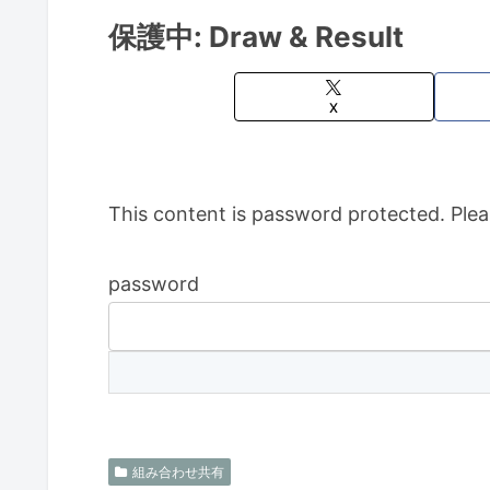
保護中: Draw & Result
X
This content is password protected. Plea
password
組み合わせ共有