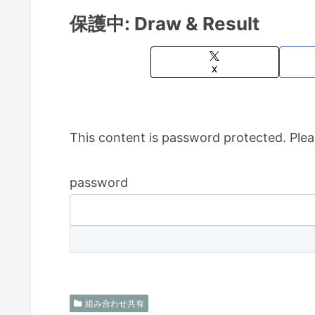
保護中: Draw & Result
X
This content is password protected. Plea
password
組み合わせ共有