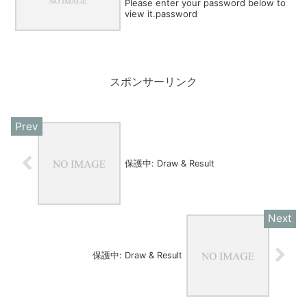
Please enter your password below to
view it.password
スポンサーリンク
保護中: Draw & Result
保護中: Draw & Result