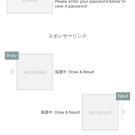
Please enter your password below to
view it.password
スポンサーリンク
保護中: Draw & Result
保護中: Draw & Result