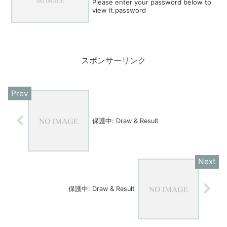
Please enter your password below to
view it.password
スポンサーリンク
保護中: Draw & Result
保護中: Draw & Result