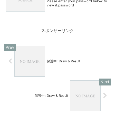
Please enter your password below to
view it.password
スポンサーリンク
保護中: Draw & Result
保護中: Draw & Result