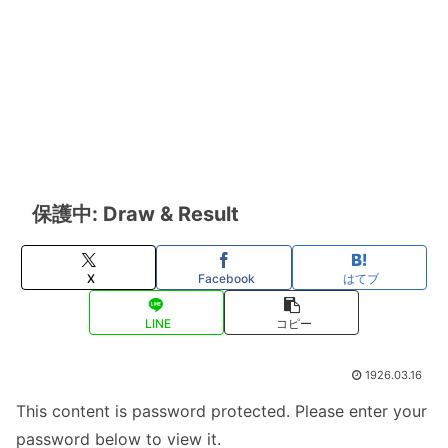
保護中: Draw & Result
X
Facebook
はてブ
LINE
コピー
1926.03.16
This content is password protected. Please enter your
password below to view it.