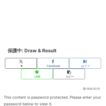
保護中: Draw & Result
X
Facebook
はてブ
LINE
コピー
1926.03.15
This content is password protected. Please enter your
password below to view it.