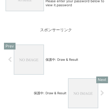
Please enter your password below to
view it.password
スポンサーリンク
保護中: Draw & Result
保護中: Draw & Result