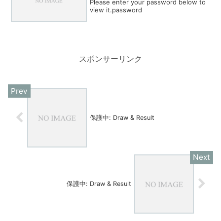
Please enter your password below to
view it.password
スポンサーリンク
保護中: Draw & Result
保護中: Draw & Result