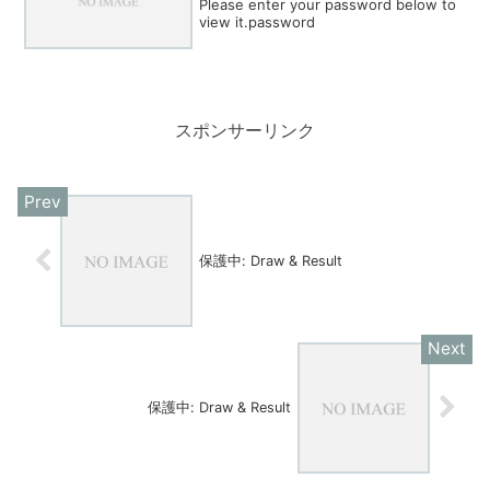
Please enter your password below to
view it.password
スポンサーリンク
保護中: Draw & Result
保護中: Draw & Result