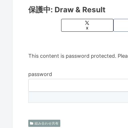
保護中: Draw & Result
X
This content is password protected. Plea
password
組み合わせ共有