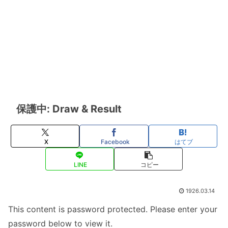
保護中: Draw & Result
X
Facebook
はてブ
LINE
コピー
1926.03.14
This content is password protected. Please enter your
password below to view it.