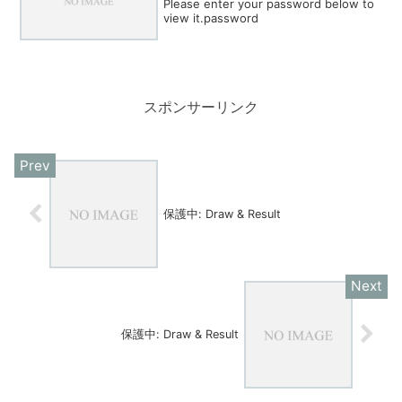
Please enter your password below to
view it.password
スポンサーリンク
保護中: Draw & Result
保護中: Draw & Result