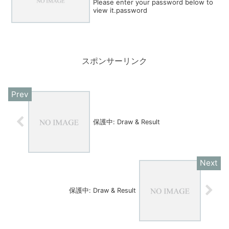
Please enter your password below to
view it.password
スポンサーリンク
保護中: Draw & Result
保護中: Draw & Result