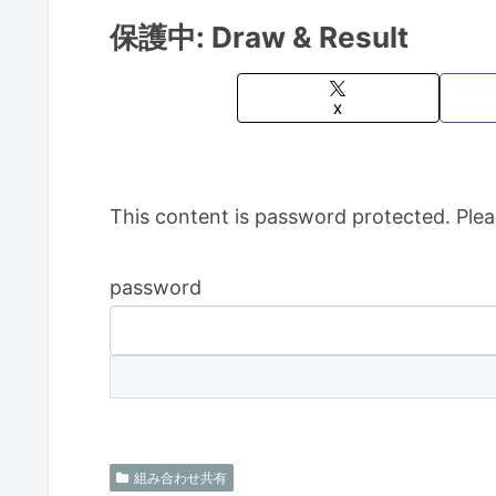
保護中: Draw & Result
X
This content is password protected. Plea
password
組み合わせ共有