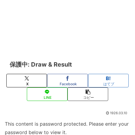
保護中: Draw & Result
X
Facebook
はてブ
LINE
コピー
1926.03.10
This content is password protected. Please enter your
password below to view it.