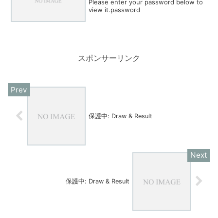
Please enter your password below to
view it.password
スポンサーリンク
保護中: Draw & Result
保護中: Draw & Result