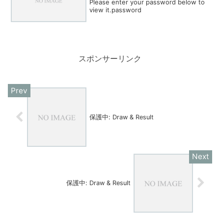
Please enter your password below to
view it.password
スポンサーリンク
保護中: Draw & Result
保護中: Draw & Result