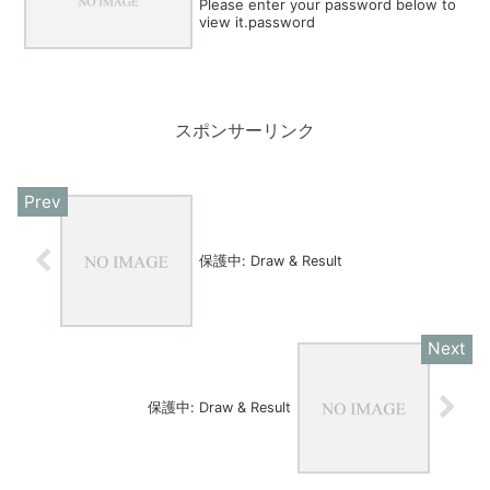
Please enter your password below to
view it.password
スポンサーリンク
保護中: Draw & Result
保護中: Draw & Result