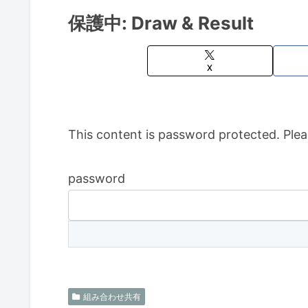
保護中: Draw & Result
X
This content is password protected. Plea
password
組み合わせ共有