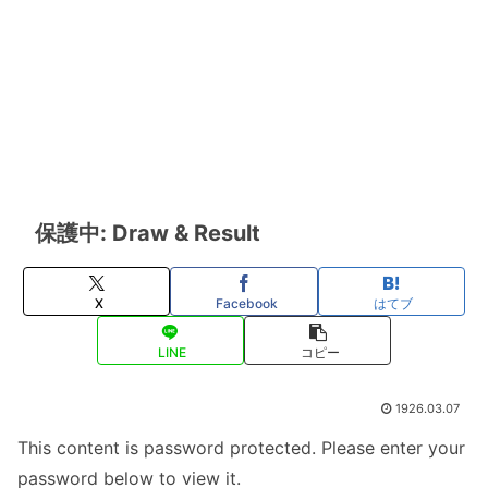
保護中: Draw & Result
X
Facebook
はてブ
LINE
コピー
1926.03.07
This content is password protected. Please enter your
password below to view it.