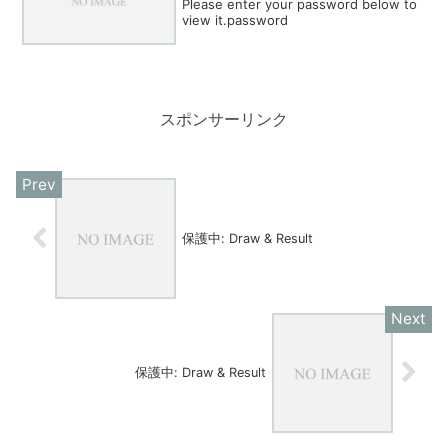
Please enter your password below to
view it.password
スポンサーリンク
保護中: Draw & Result
保護中: Draw & Result