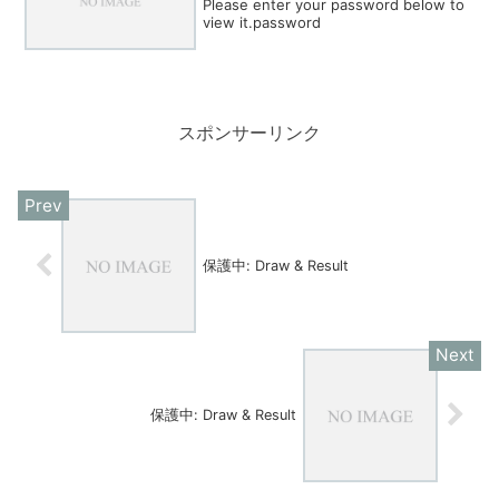
Please enter your password below to
view it.password
スポンサーリンク
保護中: Draw & Result
保護中: Draw & Result