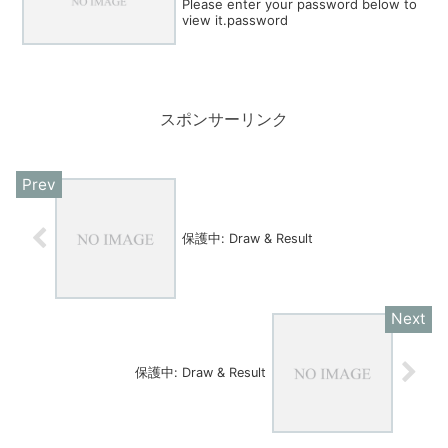
Please enter your password below to
view it.password
スポンサーリンク
保護中: Draw & Result
保護中: Draw & Result