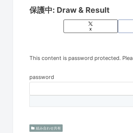
保護中: Draw & Result
X
This content is password protected. Plea
password
組み合わせ共有