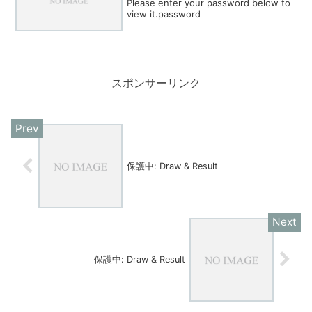
Please enter your password below to
view it.password
スポンサーリンク
保護中: Draw & Result
保護中: Draw & Result