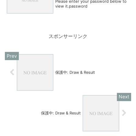
Please enter your password below to
view it.password
スポンサーリンク
保護中: Draw & Result
保護中: Draw & Result