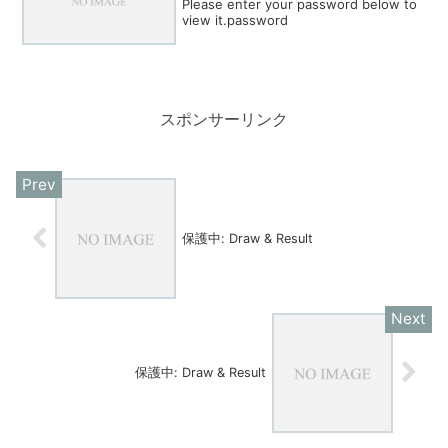
Please enter your password below to
view it.password
スポンサーリンク
保護中: Draw & Result
保護中: Draw & Result