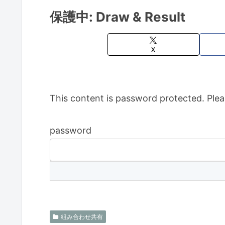
保護中: Draw & Result
X
This content is password protected. Plea
password
組み合わせ共有