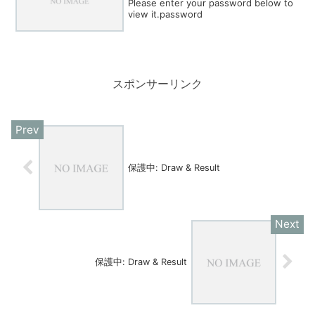
Please enter your password below to
view it.password
スポンサーリンク
保護中: Draw & Result
保護中: Draw & Result