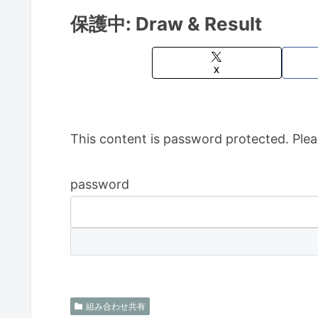
保護中: Draw & Result
X
This content is password protected. Plea
password
組み合わせ共有