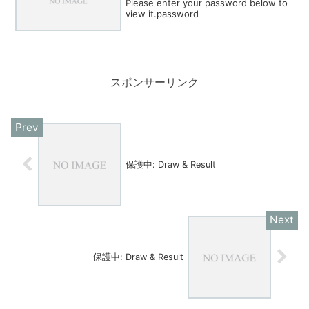
Please enter your password below to
view it.password
スポンサーリンク
保護中: Draw & Result
保護中: Draw & Result