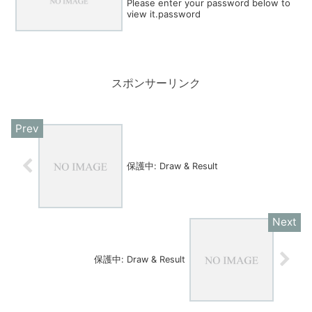
Please enter your password below to
view it.password
スポンサーリンク
保護中: Draw & Result
保護中: Draw & Result