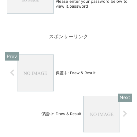
Please enter your password below to
view it.password
スポンサーリンク
保護中: Draw & Result
保護中: Draw & Result