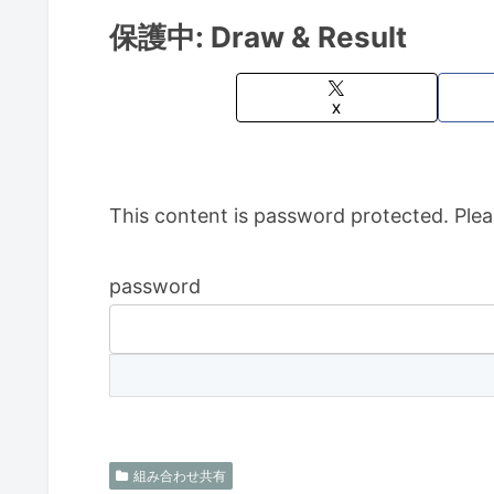
保護中: Draw & Result
X
This content is password protected. Plea
password
組み合わせ共有