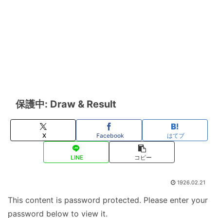
保護中: Draw & Result
X
Facebook
はてブ
LINE
コピー
1926.02.21
This content is password protected. Please enter your
password below to view it.