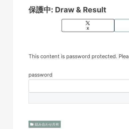
保護中: Draw & Result
X
This content is password protected. Plea
password
組み合わせ共有