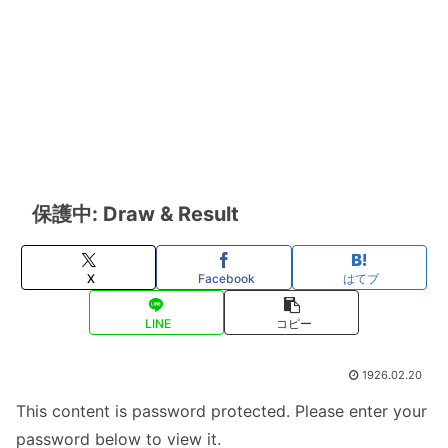
保護中: Draw & Result
X
Facebook
はてブ
LINE
コピー
1926.02.20
This content is password protected. Please enter your
password below to view it.