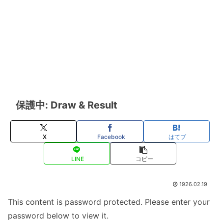
保護中: Draw & Result
X
Facebook
はてブ
LINE
コピー
1926.02.19
This content is password protected. Please enter your
password below to view it.