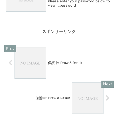
Please enter your password below to
view it.password
スポンサーリンク
保護中: Draw & Result
保護中: Draw & Result