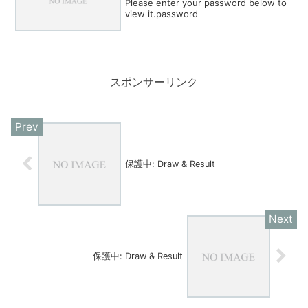
Please enter your password below to
view it.password
スポンサーリンク
保護中: Draw & Result
保護中: Draw & Result