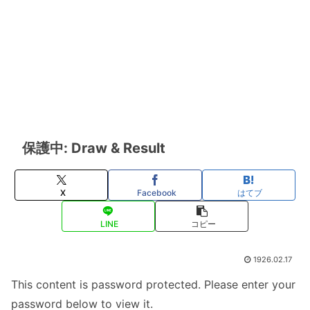
保護中: Draw & Result
X
Facebook
はてブ
LINE
コピー
1926.02.17
This content is password protected. Please enter your
password below to view it.